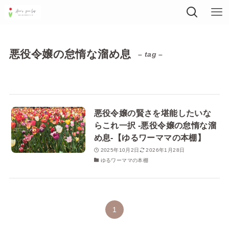
悪役令嬢の怠惰な溜め息
– tag –
悪役令嬢の賢さを堪能したいな
らこれ一択 -悪役令嬢の怠惰な溜
め息-【ゆるワーママの本棚】
2025年10月2日
2026年1月28日
ゆるワーママの本棚
1