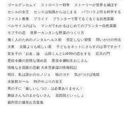
ゴールデンカムイ
ストロベリー戦争
ストーリーが世界を滅ぼす
セシルの女王
センスは知識からはじまる
パワハラ上司を科学する
ファスト教養
プライド
プランターで育てるぐるぐる自然菜園
ベルサイユのばら
マンガでわかるはじめてのプランター自然菜園
モブ子の恋
世界一カンタンな野菜のつくり方
働く人のためのメンタルヘルス術
否定しない習慣
問いかけの作法
大奥
太陽よりも眩しい星
子どもをネットにさらすのは罪ですか？
富女子の「お金」論
山田くんとLv999の恋をする
応天の門
悪役令嬢の怠惰な溜め息
悪役令嬢転生おじさん
情報なき国家の悲劇 大本営参謀の情報戦記
明日、私は誰かのカノジョ
暁のヨナ
気がつけば地獄
水族館ガール
特許やぶりの女王
男の子に「厳しいしつけ」は必要ありません！
舞妓さんちのまかないさん
花四段といっしょ
裁判官の爆笑お言葉集