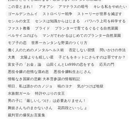
この音とまれ！
アオアシ
アマテラスの暗号
キレる私をやめたい
ゴールデンカムイ
ストロベリー戦争
ストーリーが世界を滅ぼす
セシルの女王
センスは知識からはじまる
パワハラ上司を科学する
ファスト教養
プライド
プランターで育てるぐるぐる自然菜園
ベルサイユのばら
マンガでわかるはじめてのプランター自然菜園
モブ子の恋
世界一カンタンな野菜のつくり方
働く人のためのメンタルヘルス術
否定しない習慣
問いかけの作法
大奥
太陽よりも眩しい星
子どもをネットにさらすのは罪ですか？
富女子の「お金」論
山田くんとLv999の恋をする
応天の門
悪役令嬢の怠惰な溜め息
悪役令嬢転生おじさん
情報なき国家の悲劇 大本営参謀の情報戦記
明日、私は誰かのカノジョ
暁のヨナ
気がつけば地獄
水族館ガール
特許やぶりの女王
男の子に「厳しいしつけ」は必要ありません！
舞妓さんちのまかないさん
花四段といっしょ
裁判官の爆笑お言葉集