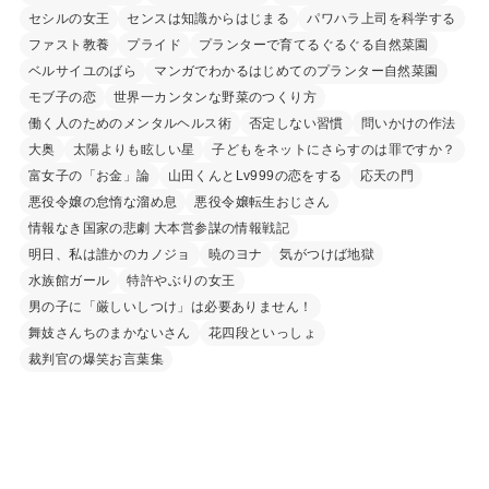
セシルの女王
センスは知識からはじまる
パワハラ上司を科学する
ファスト教養
プライド
プランターで育てるぐるぐる自然菜園
ベルサイユのばら
マンガでわかるはじめてのプランター自然菜園
モブ子の恋
世界一カンタンな野菜のつくり方
働く人のためのメンタルヘルス術
否定しない習慣
問いかけの作法
大奥
太陽よりも眩しい星
子どもをネットにさらすのは罪ですか？
富女子の「お金」論
山田くんとLv999の恋をする
応天の門
悪役令嬢の怠惰な溜め息
悪役令嬢転生おじさん
情報なき国家の悲劇 大本営参謀の情報戦記
明日、私は誰かのカノジョ
暁のヨナ
気がつけば地獄
水族館ガール
特許やぶりの女王
男の子に「厳しいしつけ」は必要ありません！
舞妓さんちのまかないさん
花四段といっしょ
裁判官の爆笑お言葉集