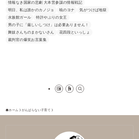
情報なき国家の悲劇 大本営参謀の情報戦記
明日、私は誰かのカノジョ
暁のヨナ
気がつけば地獄
水族館ガール
特許やぶりの女王
男の子に「厳しいしつけ」は必要ありません！
舞妓さんちのまかないさん
花四段といっしょ
裁判官の爆笑お言葉集
ホーム
がんばらない子育て