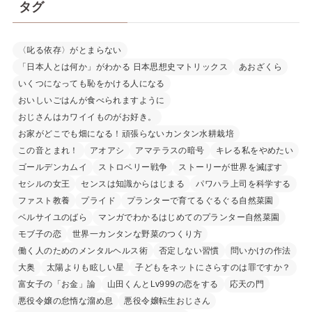
タグ
〈叱る依存〉がとまらない
「日本人とは何か」がわかる 日本思想史マトリックス
あおざくら
いくつになっても恥をかける人になる
おいしいごはんが食べられますように
おじさんはカワイイものがお好き。
お家がどこでも畑になる！頑張らないカンタン水耕栽培
この音とまれ！
アオアシ
アマテラスの暗号
キレる私をやめたい
ゴールデンカムイ
ストロベリー戦争
ストーリーが世界を滅ぼす
セシルの女王
センスは知識からはじまる
パワハラ上司を科学する
ファスト教養
プライド
プランターで育てるぐるぐる自然菜園
ベルサイユのばら
マンガでわかるはじめてのプランター自然菜園
モブ子の恋
世界一カンタンな野菜のつくり方
働く人のためのメンタルヘルス術
否定しない習慣
問いかけの作法
大奥
太陽よりも眩しい星
子どもをネットにさらすのは罪ですか？
富女子の「お金」論
山田くんとLv999の恋をする
応天の門
悪役令嬢の怠惰な溜め息
悪役令嬢転生おじさん