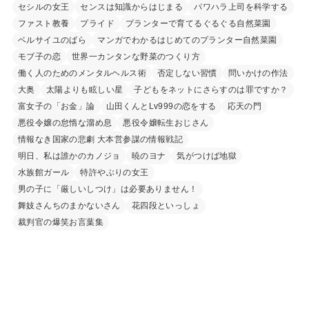
セシルの女王
センスは知識からはじまる
パワハラ上司を科学する
ファスト教養
プライド
プランターで育てるぐるぐる自然菜園
ベルサイユのばら
マンガでわかるはじめてのプランター自然菜園
モブ子の恋
世界一カンタンな野菜のつくり方
働く人のためのメンタルヘルス術
否定しない習慣
問いかけの作法
大奥
太陽よりも眩しい星
子どもをネットにさらすのは罪ですか？
富女子の「お金」論
山田くんとLv999の恋をする
応天の門
悪役令嬢の怠惰な溜め息
悪役令嬢転生おじさん
情報なき国家の悲劇 大本営参謀の情報戦記
明日、私は誰かのカノジョ
暁のヨナ
気がつけば地獄
水族館ガール
特許やぶりの女王
男の子に「厳しいしつけ」は必要ありません！
舞妓さんちのまかないさん
花四段といっしょ
裁判官の爆笑お言葉集