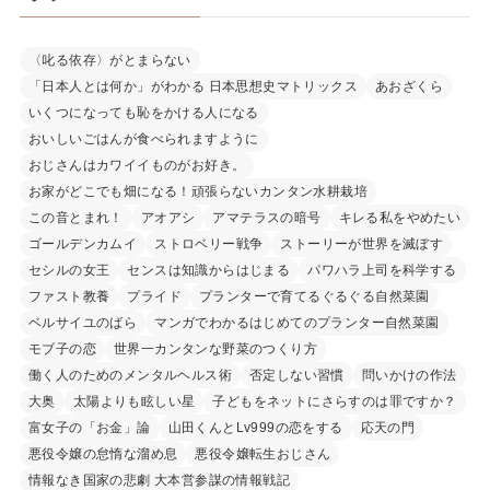
〈叱る依存〉がとまらない
「日本人とは何か」がわかる 日本思想史マトリックス
あおざくら
いくつになっても恥をかける人になる
おいしいごはんが食べられますように
おじさんはカワイイものがお好き。
お家がどこでも畑になる！頑張らないカンタン水耕栽培
この音とまれ！
アオアシ
アマテラスの暗号
キレる私をやめたい
ゴールデンカムイ
ストロベリー戦争
ストーリーが世界を滅ぼす
セシルの女王
センスは知識からはじまる
パワハラ上司を科学する
ファスト教養
プライド
プランターで育てるぐるぐる自然菜園
ベルサイユのばら
マンガでわかるはじめてのプランター自然菜園
モブ子の恋
世界一カンタンな野菜のつくり方
働く人のためのメンタルヘルス術
否定しない習慣
問いかけの作法
大奥
太陽よりも眩しい星
子どもをネットにさらすのは罪ですか？
富女子の「お金」論
山田くんとLv999の恋をする
応天の門
悪役令嬢の怠惰な溜め息
悪役令嬢転生おじさん
情報なき国家の悲劇 大本営参謀の情報戦記