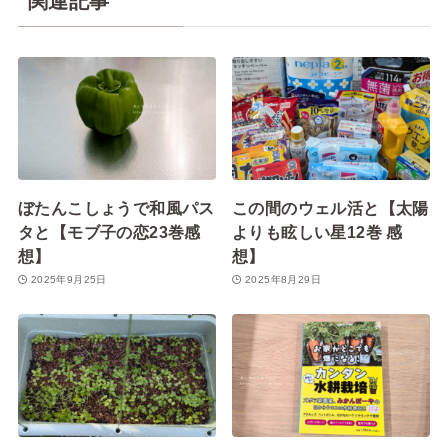
関連記事
ぼたんこしょうで和風パス
この間のウェル活と【太陽
タと【モブ子の恋23巻感
よりも眩しい星12巻 感
想】
想】
2025年9月25日
2025年8月29日