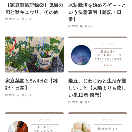
【家庭菜園記録②】鬼滅の
水耕栽培を始めるぞ～～と
刃と秋キュウリ、その他
いう決意表明【雑記・日
常】
2025年8月20日
2025年6月29日
家庭菜園とSwitch2【雑
最近、じわじわと生活が厳
記・日常】
しい…と【太陽よりも眩し
い星11巻 感想】
2025年6月23日
2025年5月1日