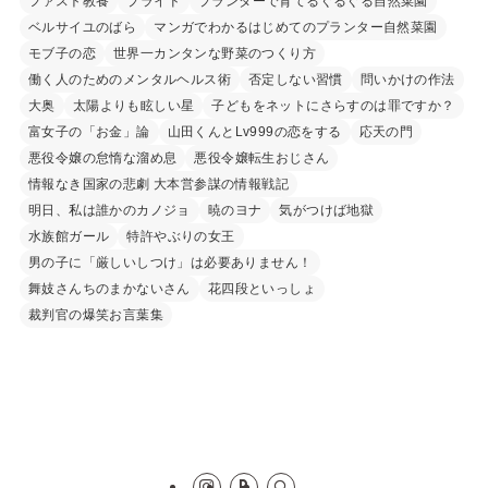
ファスト教養
プライド
プランターで育てるぐるぐる自然菜園
ベルサイユのばら
マンガでわかるはじめてのプランター自然菜園
モブ子の恋
世界一カンタンな野菜のつくり方
働く人のためのメンタルヘルス術
否定しない習慣
問いかけの作法
大奥
太陽よりも眩しい星
子どもをネットにさらすのは罪ですか？
富女子の「お金」論
山田くんとLv999の恋をする
応天の門
悪役令嬢の怠惰な溜め息
悪役令嬢転生おじさん
情報なき国家の悲劇 大本営参謀の情報戦記
明日、私は誰かのカノジョ
暁のヨナ
気がつけば地獄
水族館ガール
特許やぶりの女王
男の子に「厳しいしつけ」は必要ありません！
舞妓さんちのまかないさん
花四段といっしょ
裁判官の爆笑お言葉集