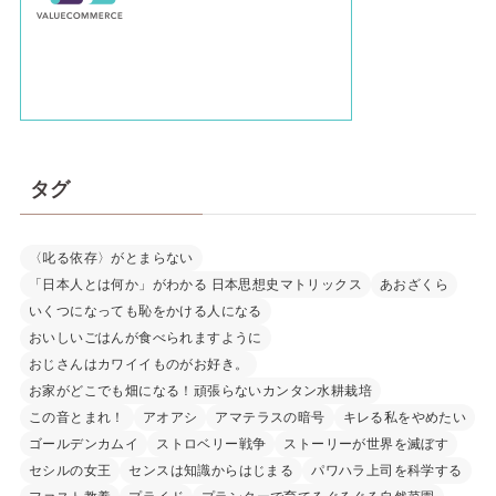
タグ
〈叱る依存〉がとまらない
「日本人とは何か」がわかる 日本思想史マトリックス
あおざくら
いくつになっても恥をかける人になる
おいしいごはんが食べられますように
おじさんはカワイイものがお好き。
お家がどこでも畑になる！頑張らないカンタン水耕栽培
この音とまれ！
アオアシ
アマテラスの暗号
キレる私をやめたい
ゴールデンカムイ
ストロベリー戦争
ストーリーが世界を滅ぼす
セシルの女王
センスは知識からはじまる
パワハラ上司を科学する